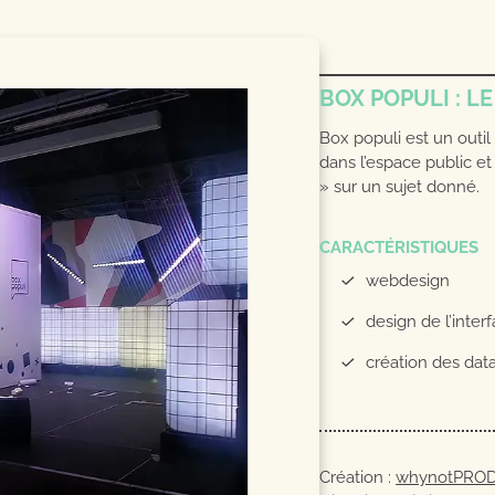
BOX POPULI : LE
Box populi est un outil
dans l’espace public et 
» sur un sujet donné.
CARACTÉRISTIQUES
webdesign
design de l’interf
création des dat
Création :
whynotPRO