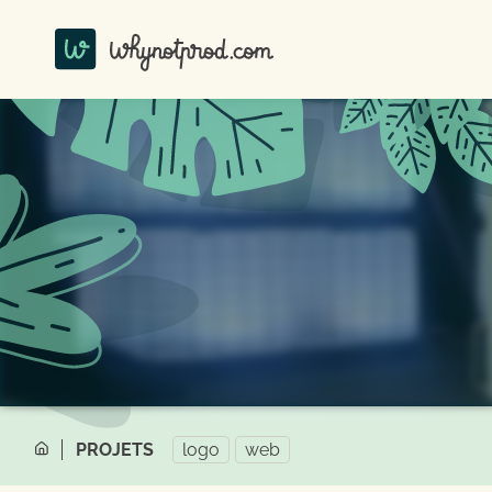
PROJETS
logo
web