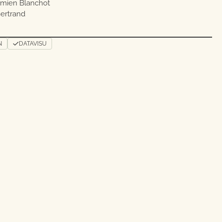
Damien Blanchot
ertrand
N
DATAVISU